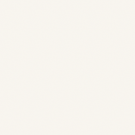
Zone Pedebert, 40150 SOORTS
HOSSEGOR
+33 6 78 72 19 86
contact@ecole-efflorescences.fr