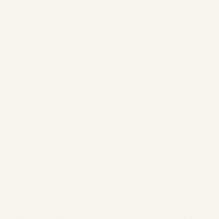
Numéro de téléphone
Commune de résidence
Comment avez-vous connu
Efflorescences?
Souhaitez-vous nous partager des