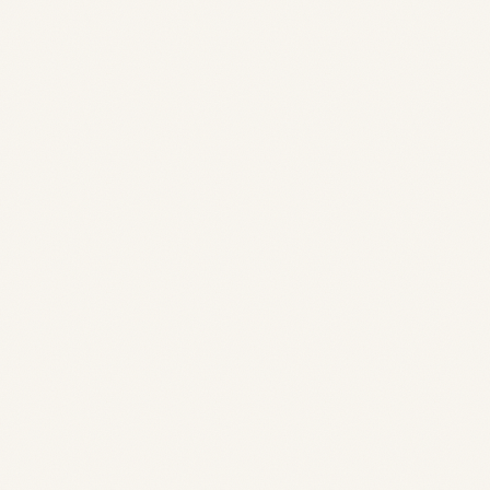
4
Validation
Dossier à compléter, confirmation écrite et contrat signé.